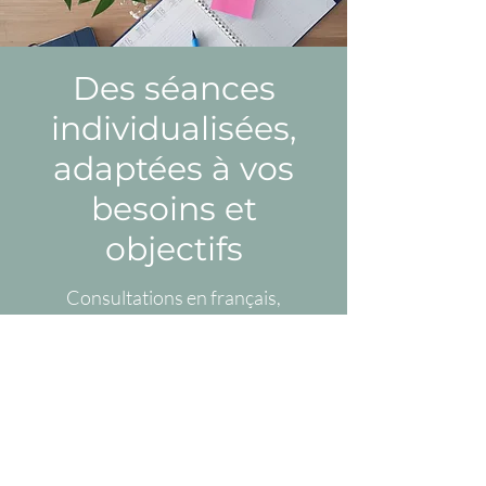
Des séances
individualisées,
adaptées à vos
besoins et
objectifs
Consultations en français,
anglais et espagnol
Marie Delens
Kinésithérapeute - Sexologue clinicienne (SSUB)